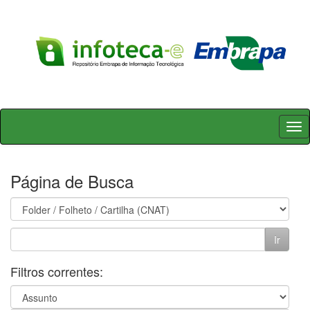
Skip
navigation
Página de Busca
Filtros correntes: