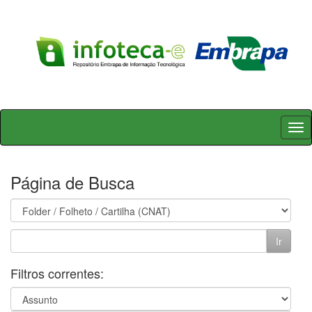
Skip
navigation
Página de Busca
Filtros correntes: