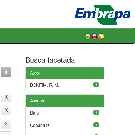
Busca facetada
Autor
BONFIM, R. M.
1
Assunto
Baru
1
Copabase
1