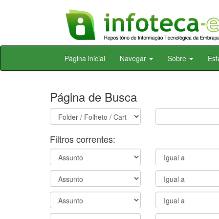
Skip
Página inicial
Navegar
Sobre
Est
navigation
Página de Busca
Filtros correntes: