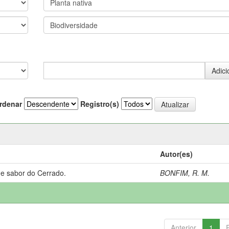
rdenar
Registro(s)
Autor(es)
 e sabor do Cerrado.
BONFIM, R. M.
Anterior
1