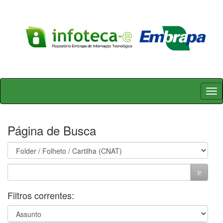
Skip
navigation
Página de Busca
Filtros correntes: