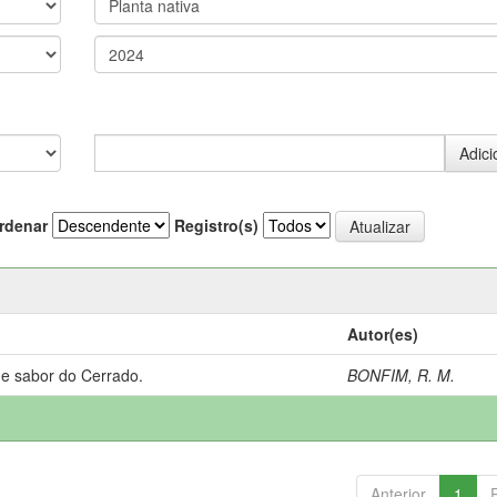
rdenar
Registro(s)
Autor(es)
 e sabor do Cerrado.
BONFIM, R. M.
Anterior
1