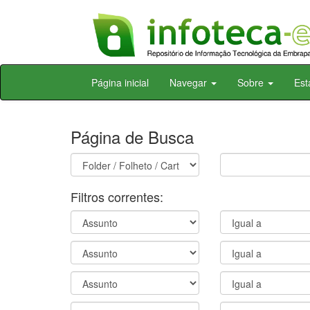
Skip
Página inicial
Navegar
Sobre
Est
navigation
Página de Busca
Filtros correntes: