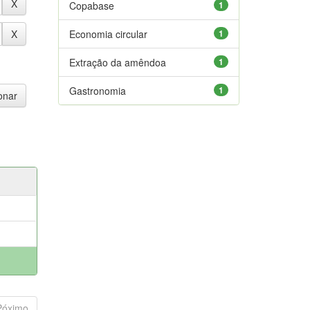
Copabase
1
Economia circular
1
Extração da amêndoa
1
Gastronomia
1
Póximo