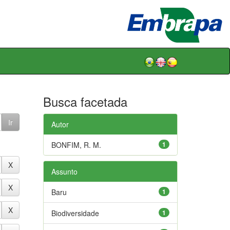
Busca facetada
Autor
BONFIM, R. M.
1
Assunto
Baru
1
Biodiversidade
1