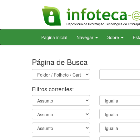
Skip
Página inicial
Navegar
Sobre
Est
navigation
Página de Busca
Filtros correntes: