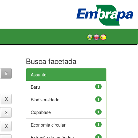
Busca facetada
Assunto
Baru
1
Biodiversidade
1
Copabase
1
Economia circular
1
Extração da amêndoa
1