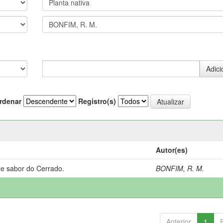
rdenar
Registro(s)
Autor(es)
 e sabor do Cerrado.
BONFIM, R. M.
Anterior
1