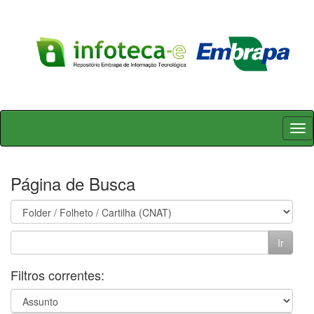
Skip
navigation
Página de Busca
Filtros correntes: