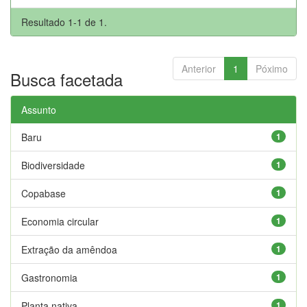
Resultado 1-1 de 1.
Anterior
1
Póximo
Busca facetada
Assunto
Baru
1
Biodiversidade
1
Copabase
1
Economia circular
1
Extração da amêndoa
1
Gastronomia
1
Planta nativa
1