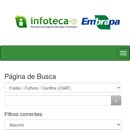
Skip
navigation
Página de Busca
Filtros correntes: