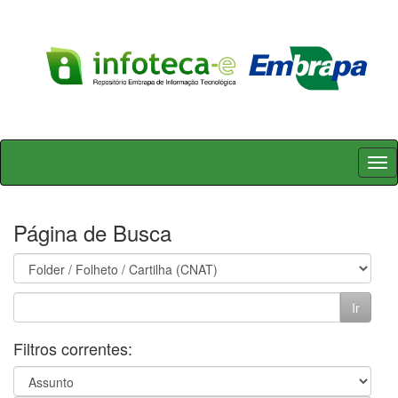
Skip
navigation
Página de Busca
Filtros correntes: