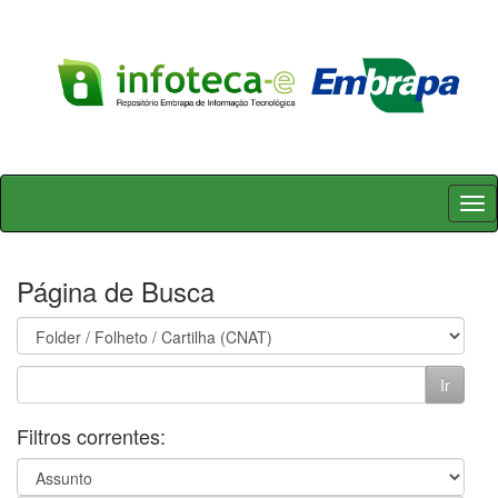
Skip
navigation
Página de Busca
Filtros correntes: