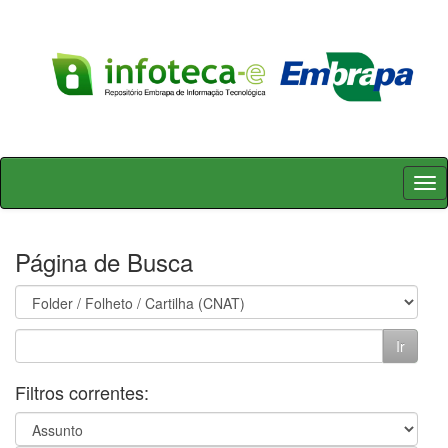
Skip
navigation
Página de Busca
Filtros correntes: