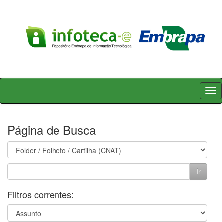
Skip
navigation
Página de Busca
Filtros correntes: