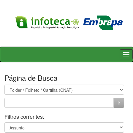
Skip
navigation
Página de Busca
Filtros correntes: