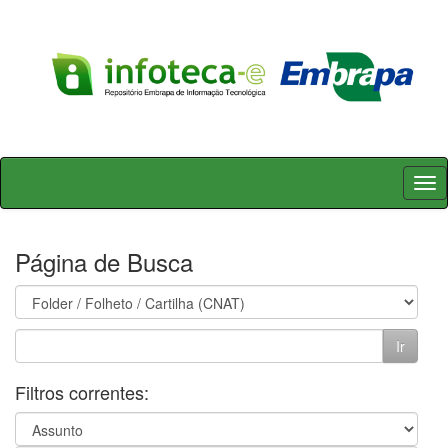
Skip
navigation
Página de Busca
Filtros correntes: