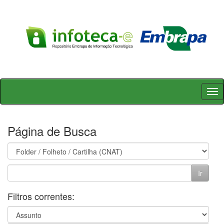
Skip
navigation
Página de Busca
Filtros correntes: