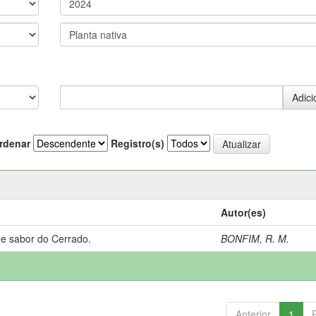
rdenar
Registro(s)
Autor(es)
 e sabor do Cerrado.
BONFIM, R. M.
Anterior
1