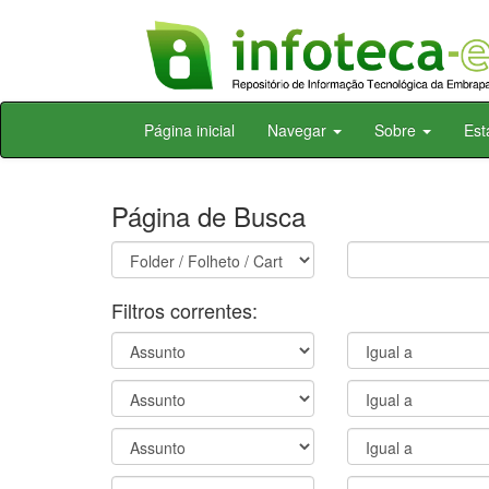
Skip
Página inicial
Navegar
Sobre
Est
navigation
Página de Busca
Filtros correntes: