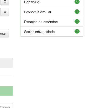
Copabase
1
Economia circular
1
Extração da amêndoa
1
Sociobiodiversidade
1
Póximo