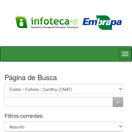
Skip
navigation
Página de Busca
Filtros correntes: