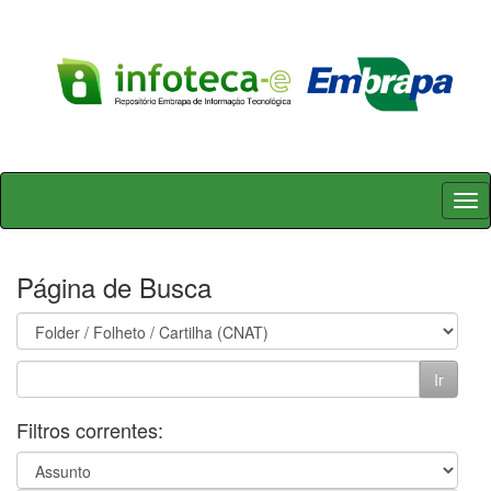
Skip
navigation
Página de Busca
Filtros correntes: