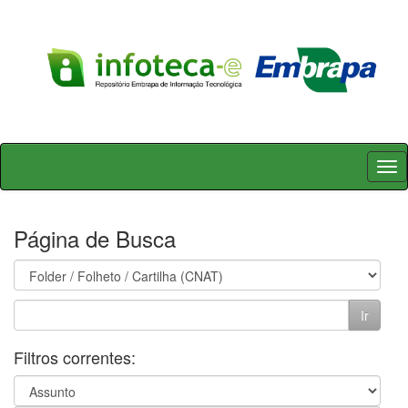
Skip
navigation
Página de Busca
Filtros correntes: