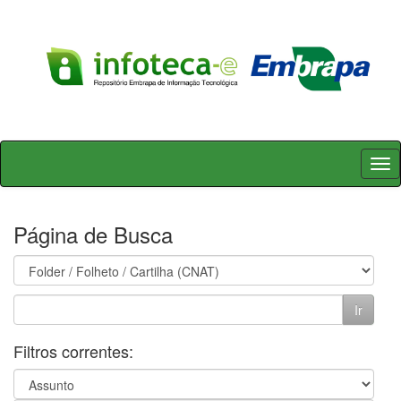
Skip
navigation
Página de Busca
Filtros correntes: