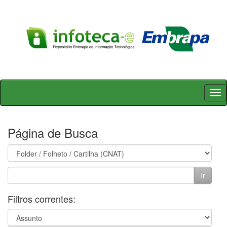
Skip
navigation
Página de Busca
Filtros correntes: