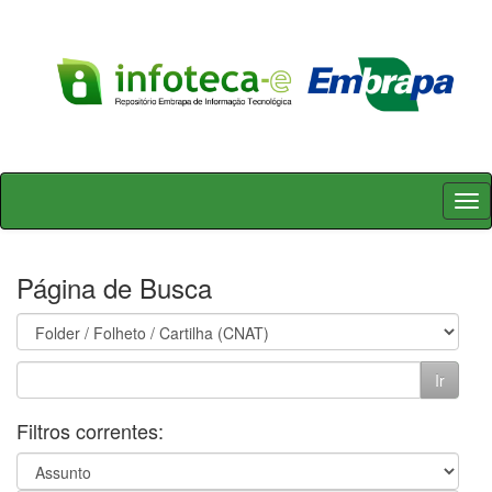
Skip
navigation
Página de Busca
Filtros correntes: