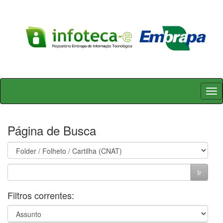
Skip
navigation
Página de Busca
Filtros correntes: