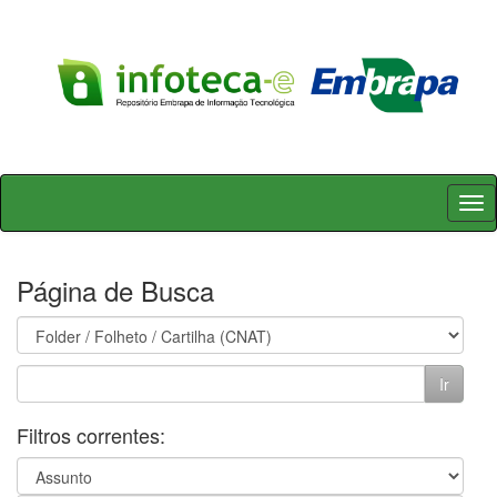
Skip
navigation
Página de Busca
Filtros correntes: