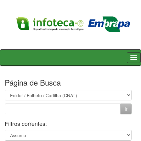
Skip
navigation
Página de Busca
Filtros correntes: