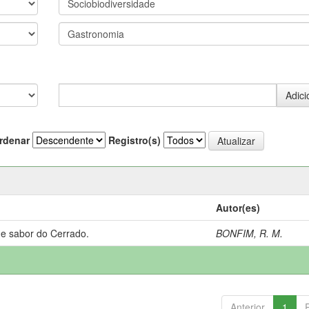
rdenar
Registro(s)
Autor(es)
 e sabor do Cerrado.
BONFIM, R. M.
Anterior
1