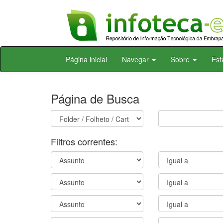
Skip
Página inicial
Navegar
Sobre
Est
navigation
Página de Busca
Filtros correntes: