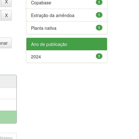
Copabase
1
Extração da amêndoa
1
Planta nativa
1
Ano de publicação
2024
1
Póximo