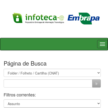
Skip
navigation
Página de Busca
Filtros correntes: