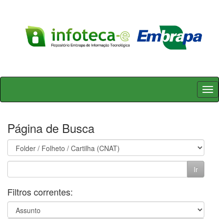
Skip
navigation
Página de Busca
Filtros correntes: