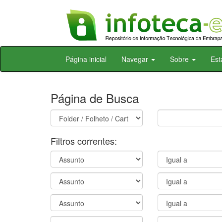
Skip
Página inicial
Navegar
Sobre
Est
navigation
Página de Busca
Filtros correntes: