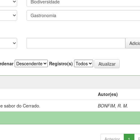
rdenar
Registro(s)
Autor(es)
 e sabor do Cerrado.
BONFIM, R. M.
Anterior
1