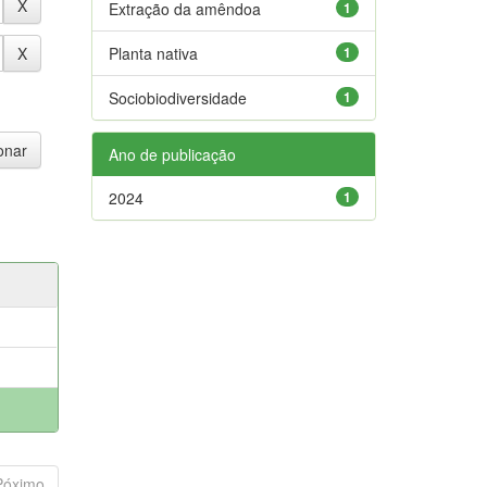
Extração da amêndoa
1
Planta nativa
1
Sociobiodiversidade
1
Ano de publicação
2024
1
Póximo