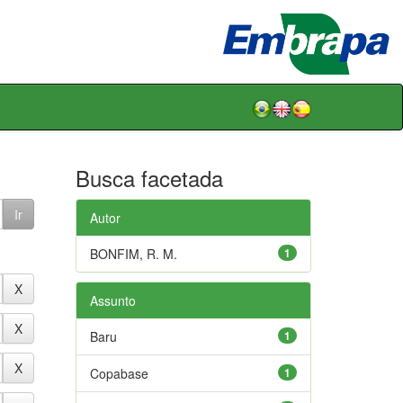
Busca facetada
Autor
BONFIM, R. M.
1
Assunto
Baru
1
Copabase
1