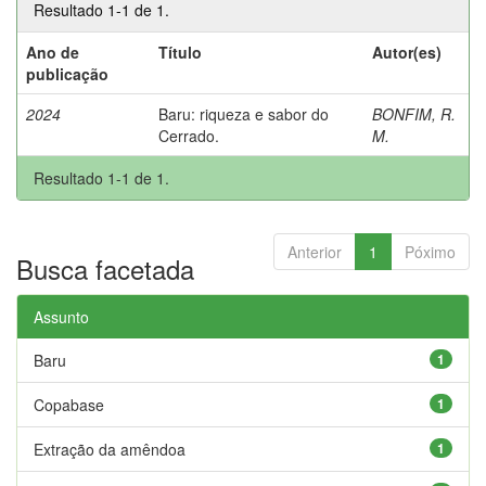
Resultado 1-1 de 1.
Ano de
Título
Autor(es)
publicação
2024
Baru: riqueza e sabor do
BONFIM, R.
Cerrado.
M.
Resultado 1-1 de 1.
Anterior
1
Póximo
Busca facetada
Assunto
Baru
1
Copabase
1
Extração da amêndoa
1