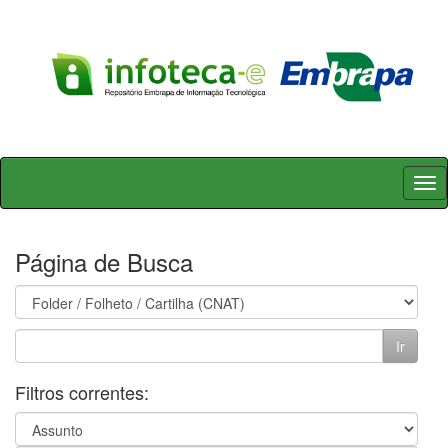
Skip
navigation
Página de Busca
Filtros correntes: