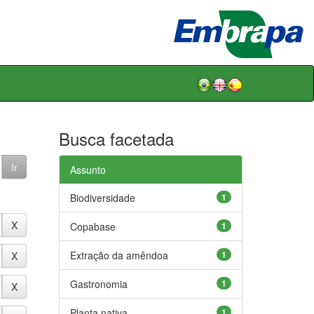
Busca facetada
Assunto
Biodiversidade
1
Copabase
1
Extração da amêndoa
1
Gastronomia
1
Planta nativa
1