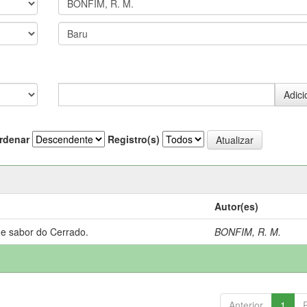
rdenar
Registro(s)
Autor(es)
 e sabor do Cerrado.
BONFIM, R. M.
Anterior
1