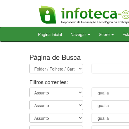
Skip
Página inicial
Navegar
Sobre
Est
navigation
Página de Busca
Filtros correntes: