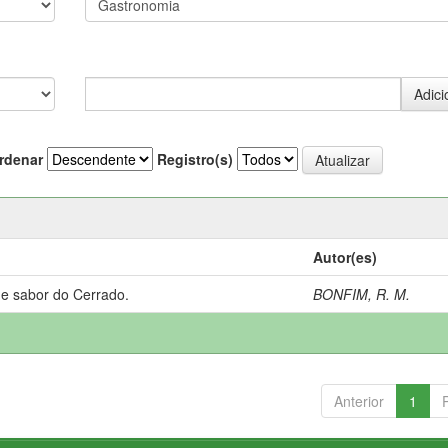
rdenar
Registro(s)
Autor(es)
 e sabor do Cerrado.
BONFIM, R. M.
Anterior
1