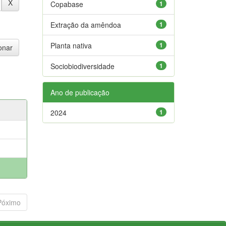
Copabase
1
Extração da amêndoa
1
Planta nativa
1
Sociobiodiversidade
1
Ano de publicação
2024
1
Póximo