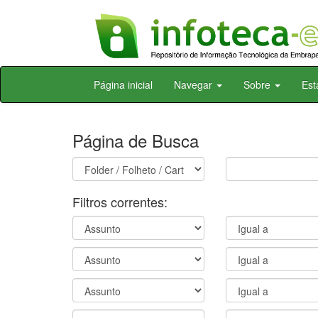
Skip
Página inicial
Navegar
Sobre
Est
navigation
Página de Busca
Filtros correntes: