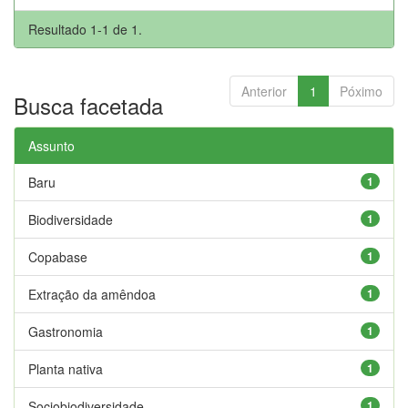
Resultado 1-1 de 1.
Anterior
1
Póximo
Busca facetada
Assunto
Baru
1
Biodiversidade
1
Copabase
1
Extração da amêndoa
1
Gastronomia
1
Planta nativa
1
Sociobiodiversidade
1