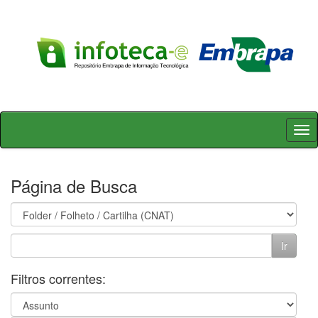
Skip
navigation
Página de Busca
Filtros correntes: