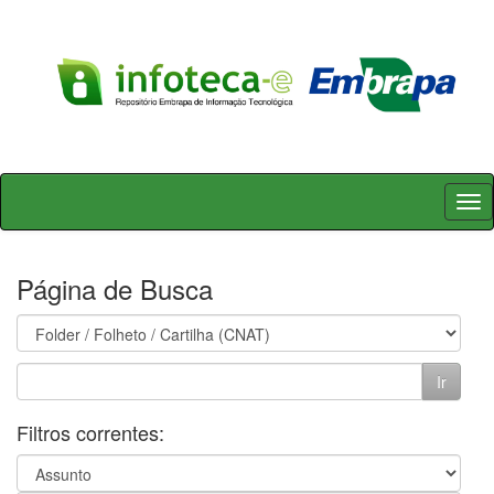
Skip
navigation
Página de Busca
Filtros correntes: