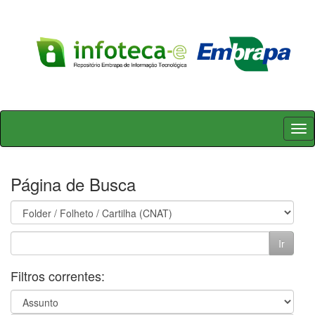
Skip
navigation
Página de Busca
Filtros correntes: