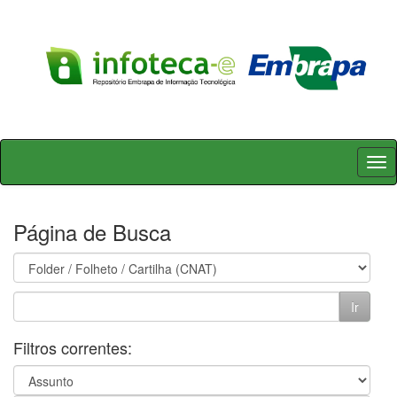
Skip
navigation
Página de Busca
Filtros correntes: