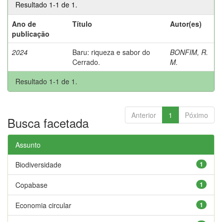
Resultado 1-1 de 1.
Ano de
Título
Autor(es)
publicação
2024
Baru: riqueza e sabor do
BONFIM, R.
Cerrado.
M.
Resultado 1-1 de 1.
Anterior
1
Póximo
Busca facetada
Assunto
Biodiversidade
1
Copabase
1
Economia circular
1