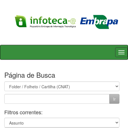
Skip
navigation
Página de Busca
Filtros correntes: