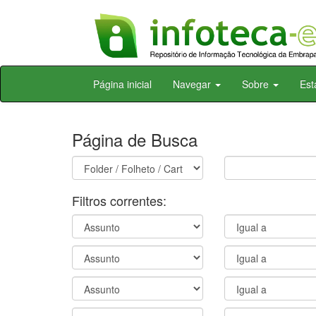
Skip
Página inicial
Navegar
Sobre
Est
navigation
Página de Busca
Filtros correntes: