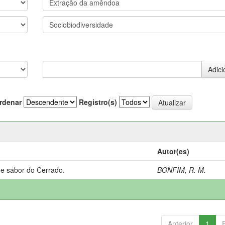
rdenar
Registro(s)
Autor(es)
 e sabor do Cerrado.
BONFIM, R. M.
Anterior
1