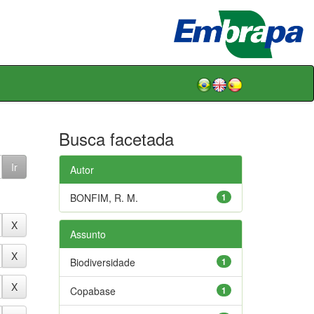
Busca facetada
Autor
BONFIM, R. M.
1
Assunto
Biodiversidade
1
Copabase
1