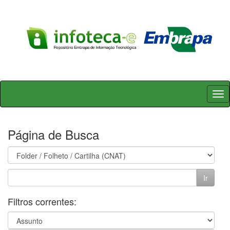
Skip
navigation
Página de Busca
Filtros correntes: