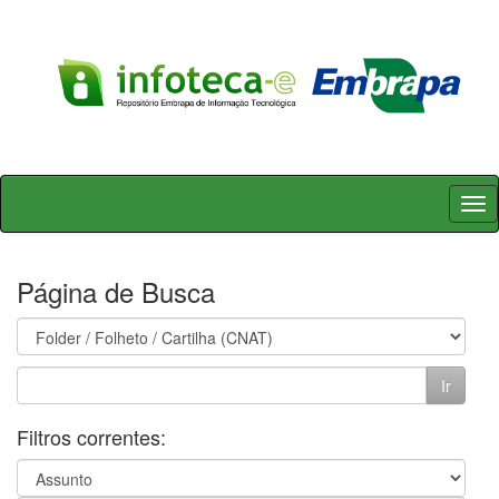
Skip
navigation
Página de Busca
Filtros correntes: