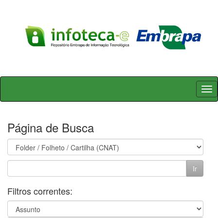
Skip
navigation
Página de Busca
Filtros correntes: