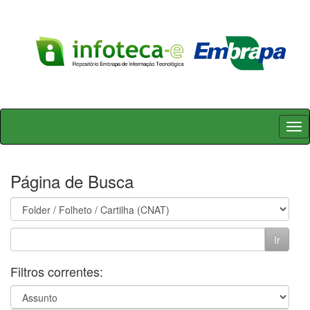
Skip
navigation
Página de Busca
Filtros correntes: