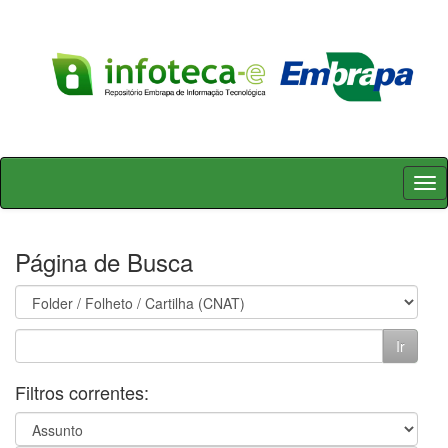
Skip
navigation
Página de Busca
Filtros correntes: