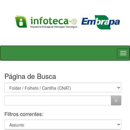
Skip
navigation
Página de Busca
Filtros correntes: