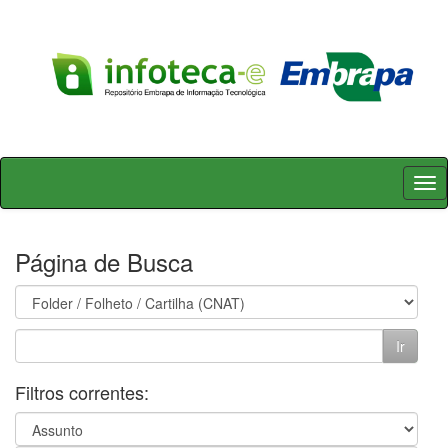
Skip
navigation
Página de Busca
Filtros correntes: