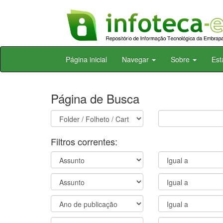
Skip
Página inicial
Navegar
Sobre
Est
navigation
Página de Busca
Filtros correntes: