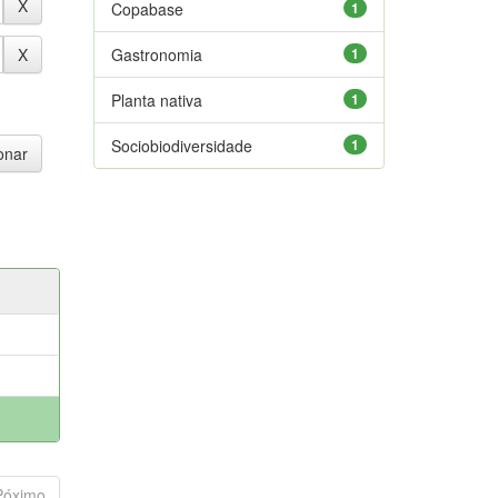
Copabase
1
Gastronomia
1
Planta nativa
1
Sociobiodiversidade
1
Póximo