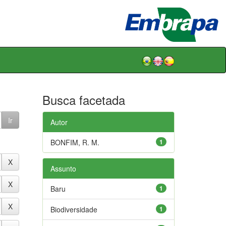
Busca facetada
Autor
BONFIM, R. M.
1
Assunto
Baru
1
Biodiversidade
1