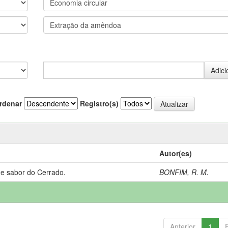
rdenar
Registro(s)
Autor(es)
 e sabor do Cerrado.
BONFIM, R. M.
Anterior
1