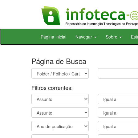
Skip
Página inicial
Navegar
Sobre
Est
navigation
Página de Busca
Filtros correntes: