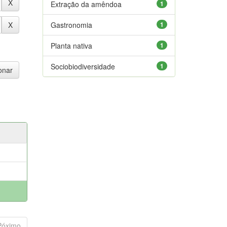
Extração da amêndoa
1
Gastronomia
1
Planta nativa
1
Sociobiodiversidade
1
Póximo