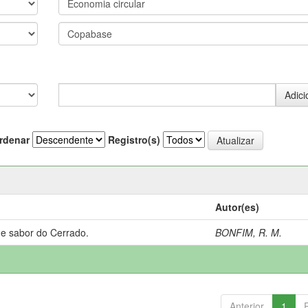
rdenar
Registro(s)
Autor(es)
 e sabor do Cerrado.
BONFIM, R. M.
Anterior
1