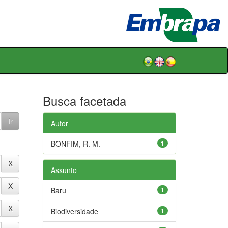
Busca facetada
Autor
BONFIM, R. M.
1
Assunto
Baru
1
Biodiversidade
1