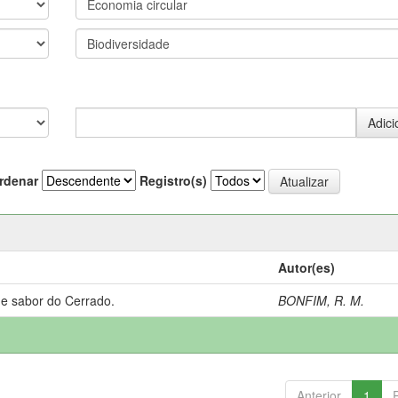
rdenar
Registro(s)
Autor(es)
 e sabor do Cerrado.
BONFIM, R. M.
Anterior
1