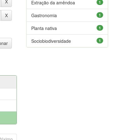
Extração da amêndoa
1
Gastronomia
1
Planta nativa
1
Sociobiodiversidade
1
Póximo