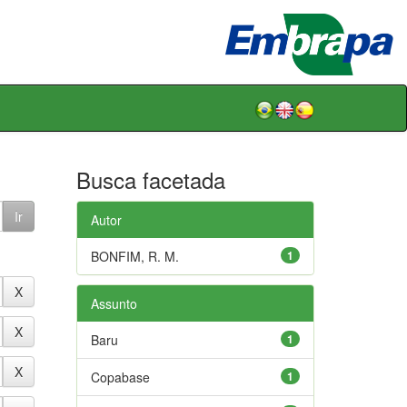
Busca facetada
Autor
BONFIM, R. M.
1
Assunto
Baru
1
Copabase
1