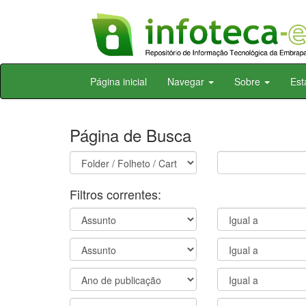
Skip
Página inicial
Navegar
Sobre
Est
navigation
Página de Busca
Filtros correntes: