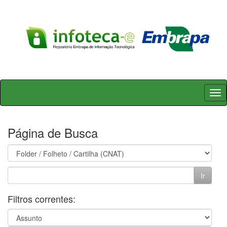
Skip
navigation
Página de Busca
Filtros correntes: