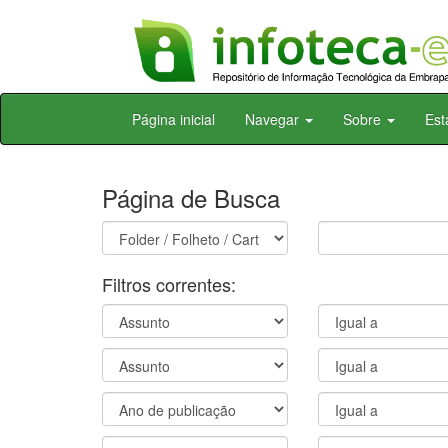
Skip
Página inicial
Navegar
Sobre
Est
navigation
Página de Busca
Filtros correntes: