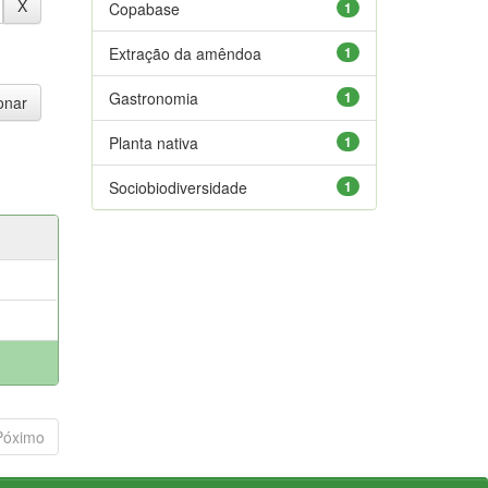
Copabase
1
Extração da amêndoa
1
Gastronomia
1
Planta nativa
1
Sociobiodiversidade
1
Póximo