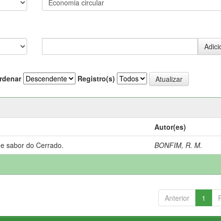
rdenar
Registro(s)
Autor(es)
 e sabor do Cerrado.
BONFIM, R. M.
Anterior
1