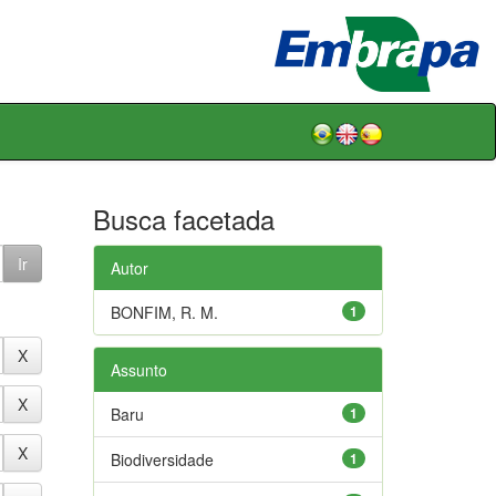
Busca facetada
Autor
BONFIM, R. M.
1
Assunto
Baru
1
Biodiversidade
1